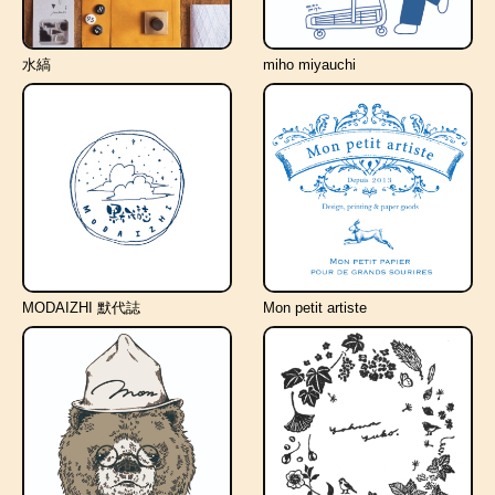
水縞
miho miyauchi
MODAIZHI 默代誌
Mon petit artiste