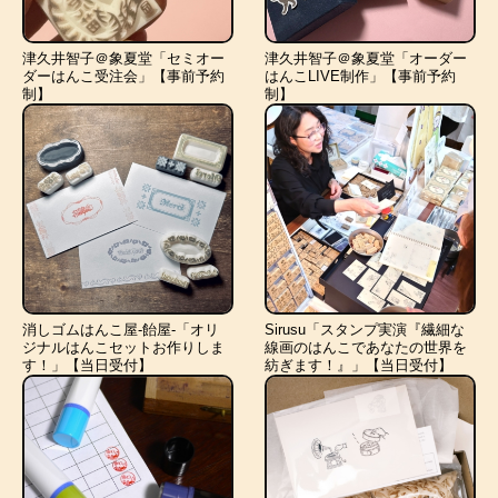
津久井智子＠象夏堂「セミオー
津久井智子＠象夏堂「オーダー
ダーはんこ受注会」【事前予約
はんこLIVE制作」【事前予約
制】
制】
消しゴムはんこ屋-飴屋-「オリ
Sirusu「スタンプ実演『繊細な
ジナルはんこセットお作りしま
線画のはんこであなたの世界を
す！」【当日受付】
紡ぎます！』」【当日受付】