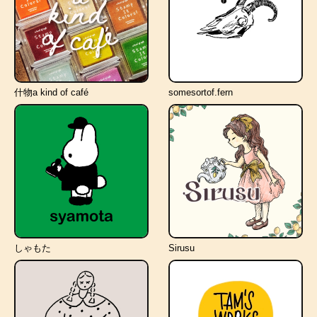
什物a kind of café
somesortof.fern
しゃもた
Sirusu