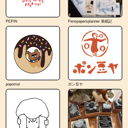
PEPIN
Penspapersplanner 筆紙記
popomul.
ポン豆ヤ