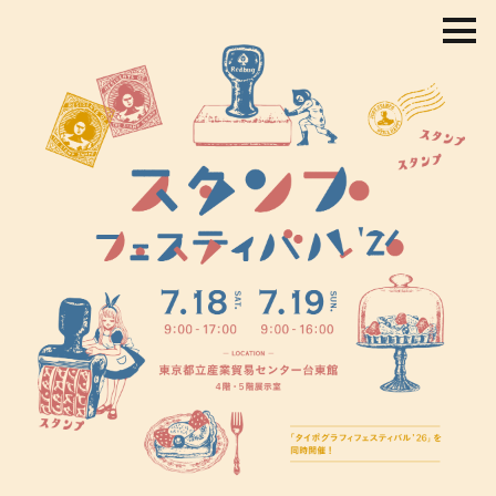
コ
ン
テ
ン
ツ
を
ス
キ
ッ
プ