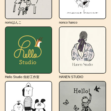
norioはんこ
nonco hanco
Hello Studio 你好工作室
HANEN STUDIO