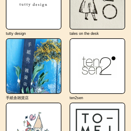
tutty design
tales on the desk
手紙舎雑貨店
ten2sen