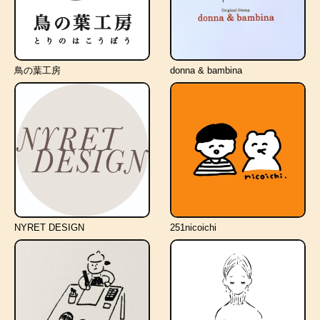
鳥の葉工房
donna & bambina
NYRET DESIGN
251nicoichi