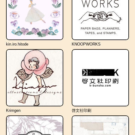
kin.iro.hitode
KNOOPWORKS
Krimgen
啓文社印刷