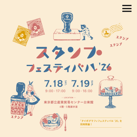
コ
ン
テ
ン
ツ
を
ス
キ
ッ
プ