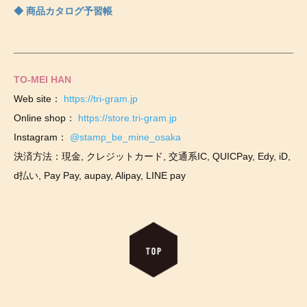
◆ 商品カタログ予習帳
TO-MEI HAN
Web site：
https://tri-gram.jp
Online shop：
https://store.tri-gram.jp
Instagram：
@stamp_be_mine_osaka
決済方法：現金, クレジットカード, 交通系IC, QUICPay, Edy, iD,
d払い, Pay Pay, aupay, Alipay, LINE pay