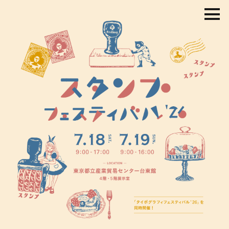
コ
ン
テ
ン
ツ
を
ス
キ
ッ
プ