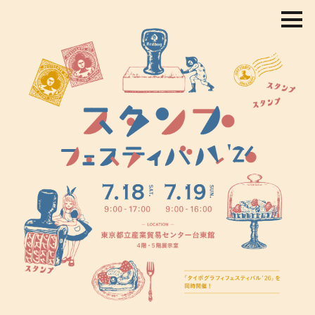
コ
ン
テ
ン
ツ
を
ス
キ
ッ
プ