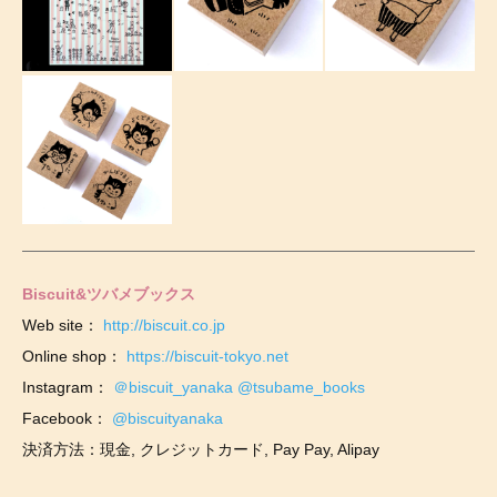
Biscuit&ツバメブックス
Web site：
http://biscuit.co.jp
Online shop：
https://biscuit-tokyo.net
Instagram：
＠biscuit_yanaka
@tsubame_books
Facebook：
@biscuityanaka
決済方法：現金, クレジットカード, Pay Pay, Alipay