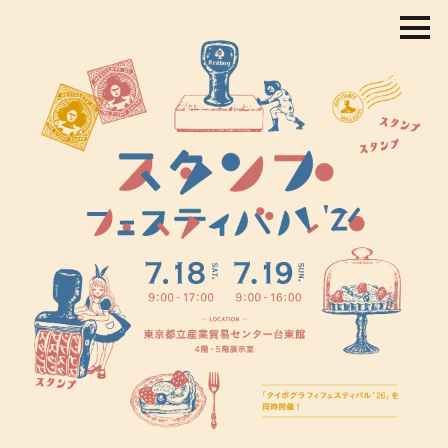
コ
ン
テ
ン
ツ
を
ス
キ
ッ
プ