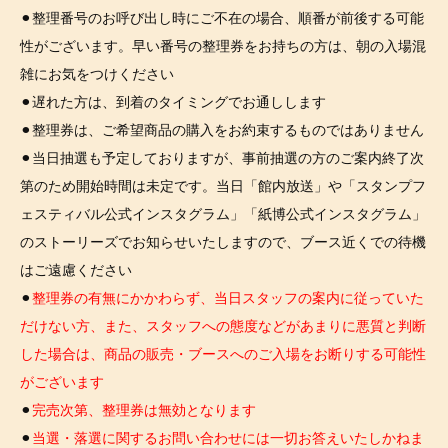
⚫︎整理番号のお呼び出し時にご不在の場合、順番が前後する可能
性がございます。早い番号の整理券をお持ちの方は、朝の入場混
雑にお気をつけください
⚫︎遅れた方は、到着のタイミングでお通しします
⚫︎整理券は、ご希望商品の購入をお約束するものではありません
⚫︎当日抽選も予定しておりますが、事前抽選の方のご案内終了次
第のため開始時間は未定です。当日「館内放送」や「スタンプフ
ェスティバル公式インスタグラム」「紙博公式インスタグラム」
のストーリーズでお知らせいたしますので、ブース近くでの待機
はご遠慮ください
⚫︎
整理券の有無にかかわらず、当日スタッフの案内に従っていた
だけない方、また、スタッフへの態度などがあまりに悪質と判断
した場合は、商品の販売・ブースへのご入場をお断りする可能性
がございます
⚫︎
完売次第、整理券は無効となります
⚫︎
当選・落選に関するお問い合わせには一切お答えいたしかねま