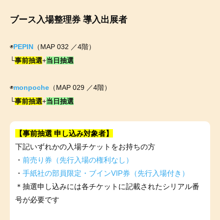
ブース入場整理券 導入出展者
◉
PEPIN
（MAP 032 ／4階）
└
事前抽選
+
当日抽選
◉
monpoche
（MAP 029 ／4階）
└
事前抽選
+
当日抽選
【事前抽選 申し込み対象者】
下記いずれかの入場チケットをお持ちの方
・
前売り券（先行入場の権利なし）
・
手紙社の部員限定・ブインVIP券（先行入場付き）
＊抽選申し込みには各チケットに記載されたシリアル番
号が必要です