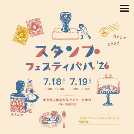
コ
ン
テ
ン
ツ
を
ス
キ
ッ
プ