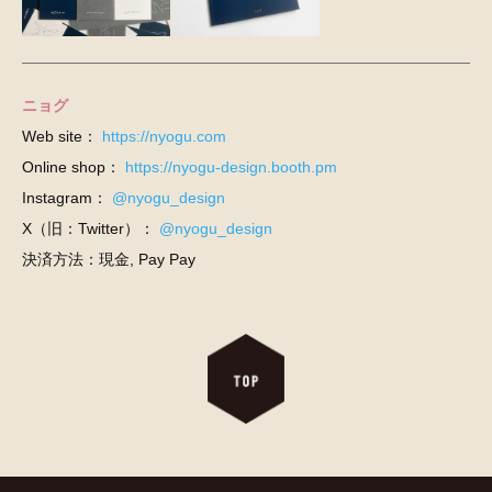
ニョグ
Web site：
https://nyogu.com
Online shop：
https://nyogu-design.booth.pm
Instagram：
@nyogu_design
X（旧：Twitter）：
@nyogu_design
決済方法：現金, Pay Pay