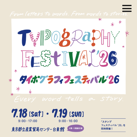
コ
ン
テ
ン
ツ
を
ス
キ
ッ
プ